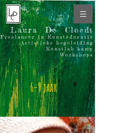
Laura De Cloedt
Freelancer in Kunsteducatie
Artistieke begeleiding
Kunstlab kamp
Workshops
6-9 jaar