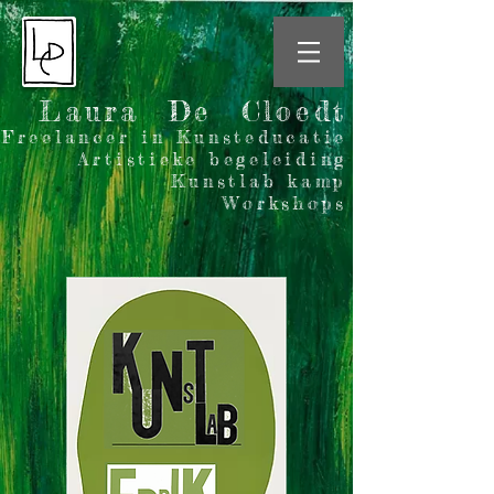
Laura De Cloedt
Freelancer in Kunsteducatie
Artistieke begeleiding
Kunstlab kamp
Workshops